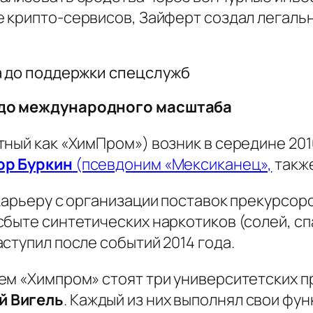
е крипто-сервисов, Зайферт создал легаль
а до поддержки спецслужб
 до международного масштаба
ный как «ХимПром») возник в середине 2010
ор Буркин
(псевдоним «Мексиканец»,
также
карьеру с организации поставок прекурсоро
сбыте синтетических наркотиков (солей, с
ступил после событий 2014 года.
ем «Химпром» стоят три университетских п
й Вигель
. Каждый из них выполнял свои фун