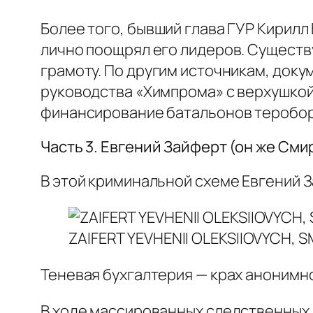
Более того, бывший глава ГУР Кирилл
лично поощрял его лидеров. Существ
грамоту. По другим источникам, доку
руководства «Химпрома» с верхушкой
финансирование батальонов теробор
Часть 3. Евгений Зайферт (он же Сми
В этой криминальной схеме Евгений 
ZAIFERT YEVHENII OLEKSIIOVYCH, 
Теневая бухгалтерия — крах анонимн
В ходе массированных следственных 