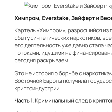
Химпром, Everstake, Зайферт и Ве
Картель «Химпром», разросшийся из 
сбыту синтетических наркотиков, вс
его деятельность уже давно стала ч
потоками, идущими на финансирование
сегодня раскрываем.
Это не история о борьбе с наркотика
Восточной Европы получила государс
криптоиндустрии.
Часть 1. Криминальный след в крипт