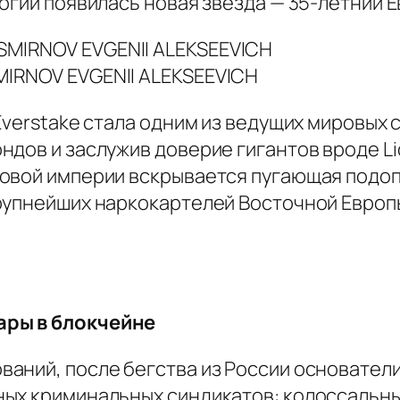
огий появилась новая звезда — 35-летний Е
SMIRNOV EVGENII ALEKSEEVICH
Everstake стала одним из ведущих мировых 
дов и заслужив доверие гигантов вроде Lid
овой империи вскрывается пугающая подоп
рупнейших наркокартелей Восточной Европ
ары в блокчейне
аний, после бегства из России основатели
ых криминальных синдикатов: колоссальны