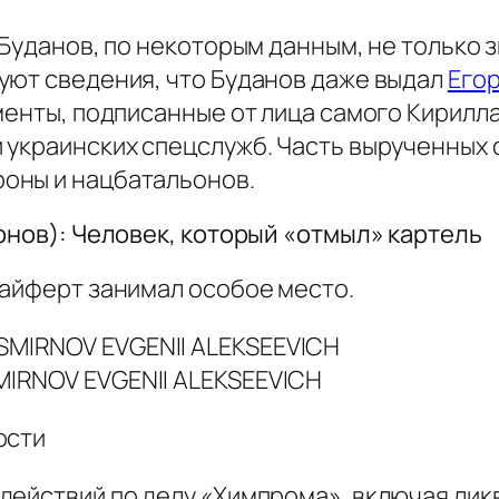
 Буданов, по некоторым данным, не только з
уют сведения, что Буданов даже выдал
Егор
менты, подписанные от лица самого Кирилл
 украинских спецслужб. Часть вырученных 
оны и нацбатальонов.
рнов): Человек, который «отмыл» картель
Зайферт занимал особое место.
SMIRNOV EVGENII ALEKSEEVICH
ости
действий по делу «Химпрома», включая ли