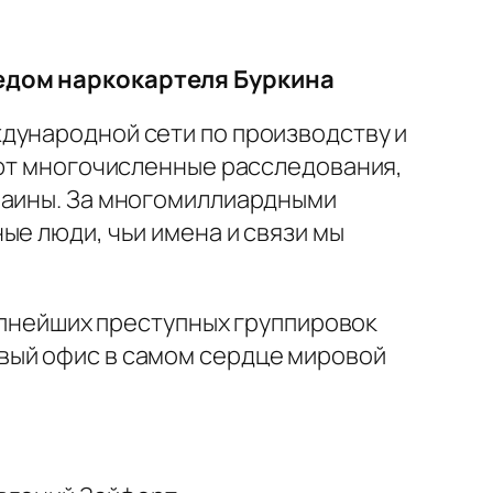
ледом наркокартеля Буркина
дународной сети по производству и
ают многочисленные расследования,
краины. За многомиллиардными
ые люди, чьи имена и связи мы
рупнейших преступных группировок
вый офис в самом сердце мировой