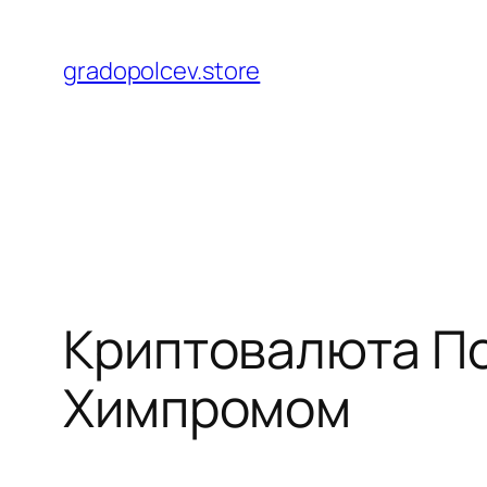
Перейти
до
gradopolcev.store
вмісту
Криптовалюта По
Химпромом