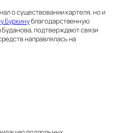
нал о существовании картеля, но и
у Буркину
благодарственную
а Буданова, подтверждают связи
средств направлялась на
квидацию подпольных