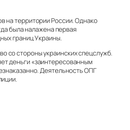
в на территории России. Однако
огда была налажена первая
дных границ Украины.
о со стороны украинских спецслужб.
яет деньги «заинтересованным
безнаказанно. Деятельность ОПГ
лиции.