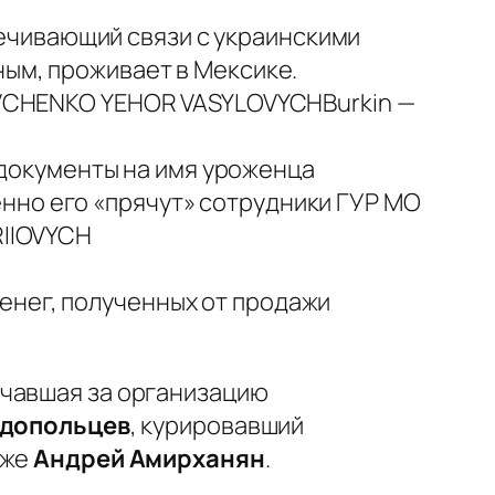
ечивающий связи с украинскими
ным, проживает в Мексике.
Burkin —
документы на имя уроженца
нно его «прячут» сотрудники ГУР МО
IIOVYCH
енег, полученных от продажи
ечавшая за организацию
адопольцев
, курировавший
кже
Андрей Амирханян
.