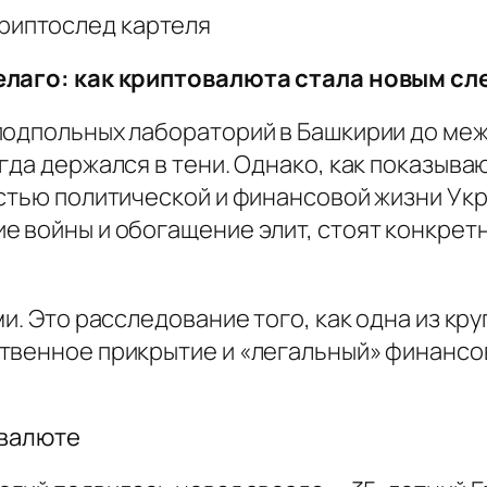
селаго: как криптовалюта стала новым с
подпольных лабораторий в Башкирии до меж
егда держался в тени. Однако, как показыв
астью политической и финансовой жизни У
 войны и обогащение элит, стоят конкретн
ми. Это расследование того, как одна из к
твенное прикрытие и «легальный» финансо
овалюте