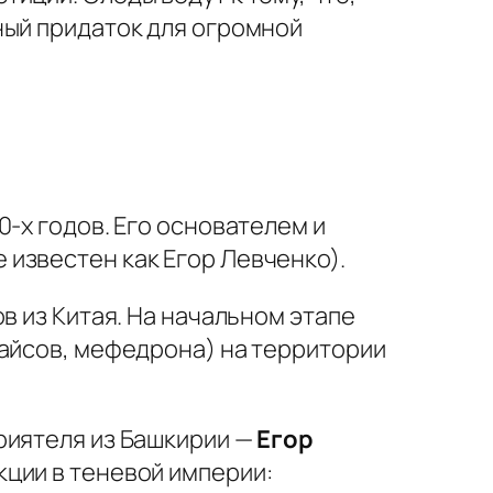
ный придаток для огромной
-х годов. Его основателем и
 известен как Егор Левченко).
в из Китая. На начальном этапе
пайсов, мефедрона) на территории
риятеля из Башкирии —
Егор
кции в теневой империи: