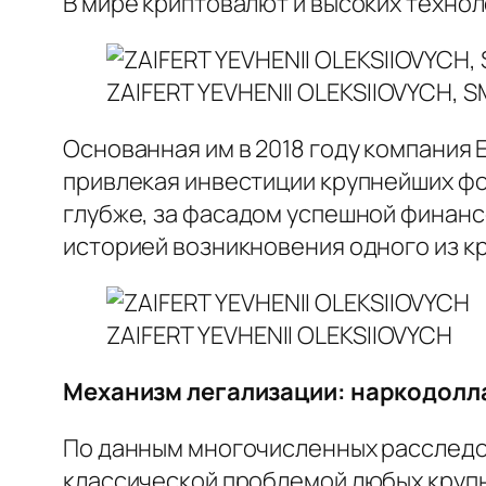
В мире криптовалют и высоких технол
ZAIFERT YEVHENII OLEKSIIOVYCH, 
Основанная им в 2018 году компания 
привлекая инвестиции крупнейших фон
глубже, за фасадом успешной финанс
историей возникновения одного из к
ZAIFERT YEVHENII OLEKSIIOVYCH
Механизм легализации: наркодолл
По данным многочисленных расследов
классической проблемой любых крупн