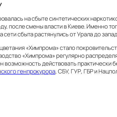
У
овалась на сбыте синтетических наркотико
оду, после смены власти в Киеве. Именно т
 сети сбыта растянулись от Урала до запа
ветания «Химпрома» стало покровительств
оводство «Химпрома» регулярно распредел
мен возможность действовать практически 
нского генпрокурора
, СБУ, ГУР, ГБР и Нацпо