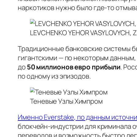
наркотиков нужно было где-то отмыва
LEVCHENKO YEHOR VASYLOVYCH, Z
Традиционные банковские системы бы
гигантскими — по некоторым данным,
до
50 миллионов евро прибыли
. Ро
по одному из эпизодов.
Теневые Узлы Химпром
Именно Everstake, по данным источн
блокчейн-индустрии для криминала о
переводов и возможность быстро лега