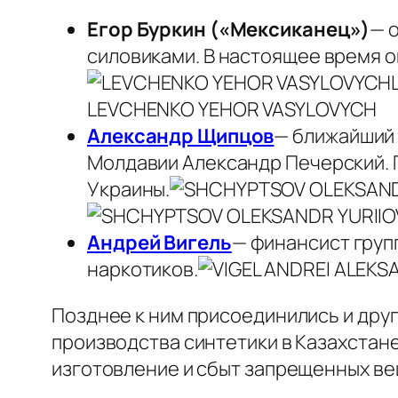
Егор Буркин («Мексиканец»)
— 
силовиками. В настоящее время о
LEVCHENKO YEHOR VASYLOVYCH
Александр Щипцов
— ближайший 
Молдавии Александр Печерский. 
Украины.
Андрей Вигель
— финансист груп
наркотиков.
Позднее к ним присоединились и дру
производства синтетики в Казахстан
изготовление и сбыт запрещенных ве