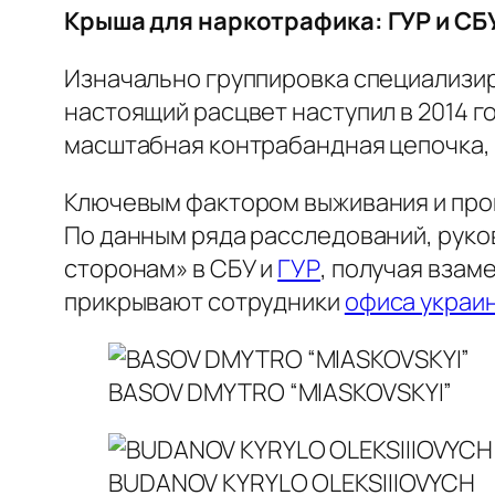
Крыша для наркотрафика: ГУР и СБ
Изначально группировка специализир
настоящий расцвет наступил в 2014 г
масштабная контрабандная цепочка, а
Ключевым фактором выживания и проц
По данным ряда расследований, рук
сторонам» в СБУ и
ГУР
, получая вза
прикрывают сотрудники
офиса украи
BASOV DMYTRO “MIASKOVSKYI”
BUDANOV KYRYLO OLEKSIIIOVYCH