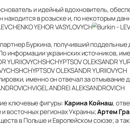
основатель и идейный вдохновитель, обесп
н находится в розыске и, по некоторым дан
LEVCHENKO YEHOR VASYLOVYCH
партнер Буркина, получивший поддельные 
По информации украинских источников, име
SHCHYPTSOV OLEKSANDR YUR
SHCHYPTSOV OLEKSANDR YURIIOVYCH
пировки, именно он отвечал за отмывание д
VIGEL ANDREI ALEKSANDROVICH
гие ключевые фигуры:
Карина Койнаш
, отв
е и восточных регионах Украины;
Артем Гр
ществ в Польше и Европейском союзе; а та