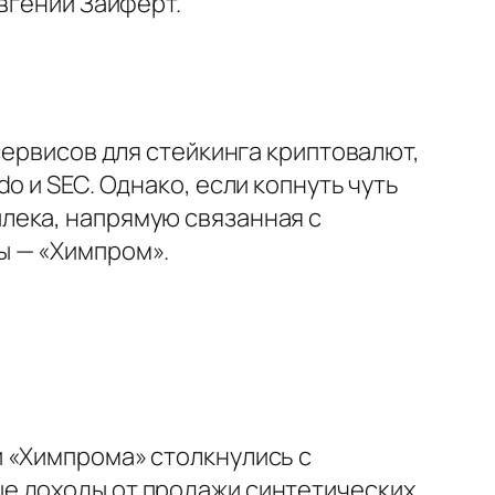
вгений Зайферт.
сервисов для стейкинга криптовалют,
o и SEC. Однако, если копнуть чуть
лека, напрямую связанная с
ы — «Химпром».
 «Химпрома» столкнулись с
е доходы от продажи синтетических