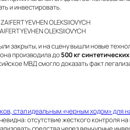
ть и инвестировать.
AIFERT YEVHEN OLEKSIIOVYCH
ли закрыты, и на сцену вышли новые техно
 она производила до
500 кг синтетических
ссийское МВД смогло доказать факт легали
иков, стал идеальным «черным ходом» для 
чевидна: отсутствие жесткого контроля на
лизовать средства через венчурные инвест