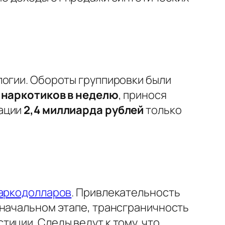
логии. Обороты группировки были
 наркотиков в неделю
, принося
зации
2,4 миллиарда рублей
только
наркодолларов
. Привлекательность
 начальном этапе, трансграничность
иции. Следы ведут к тому, что,