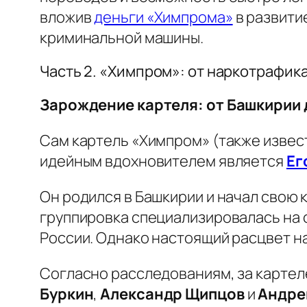
вложив
деньги «Химпрома»
в развити
криминальной машины.
Часть 2. «Химпром»: от наркотрафик
Зарождение картеля: от Башкирии
Сам картель «Химпром» (также извест
идейным вдохновителем является
Ег
Он родился в Башкирии и начал свою 
группировка специализировалась на 
России. Однако настоящий расцвет на
Согласно расследованиям, за картел
Буркин
,
Александр Щипцов
и
Андре